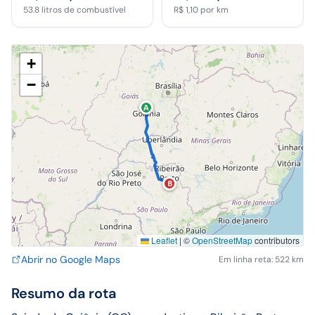
53.8
litros de combustível
R$ 1,10
por km
+
−
A
B
Leaflet
|
©
OpenStreetMap
contributors
Abrir no Google Maps
Em linha reta: 522 km
Resumo da rota