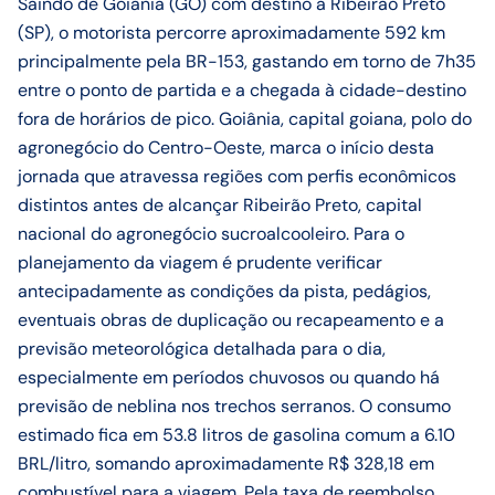
Saindo de Goiânia (GO) com destino a Ribeirão Preto
(SP), o motorista percorre aproximadamente 592 km
principalmente pela BR-153, gastando em torno de 7h35
entre o ponto de partida e a chegada à cidade-destino
fora de horários de pico. Goiânia, capital goiana, polo do
agronegócio do Centro-Oeste, marca o início desta
jornada que atravessa regiões com perfis econômicos
distintos antes de alcançar Ribeirão Preto, capital
nacional do agronegócio sucroalcooleiro. Para o
planejamento da viagem é prudente verificar
antecipadamente as condições da pista, pedágios,
eventuais obras de duplicação ou recapeamento e a
previsão meteorológica detalhada para o dia,
especialmente em períodos chuvosos ou quando há
previsão de neblina nos trechos serranos. O consumo
estimado fica em 53.8 litros de gasolina comum a 6.10
BRL/litro, somando aproximadamente R$ 328,18 em
combustível para a viagem. Pela taxa de reembolso