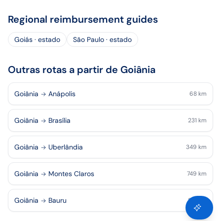
Regional reimbursement guides
Goiás · estado
São Paulo · estado
Outras rotas a partir de Goiânia
Goiânia
Anápolis
68
km
Goiânia
Brasília
231
km
Goiânia
Uberlândia
349
km
Goiânia
Montes Claros
749
km
Goiânia
Bauru
814
km