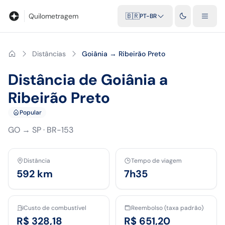
Blog
Calculadora de quilometragem
Glossário
Distâncias entr
Quilometragem
🇧🇷
PT-BR
Distâncias
Goiânia → Ribeirão Preto
Distância de Goiânia a
Ribeirão Preto
Popular
GO
→
SP
·
BR-153
Distância
Tempo de viagem
592
km
7h35
Custo de combustível
Reembolso (taxa padrão)
R$ 328,18
R$ 651,20