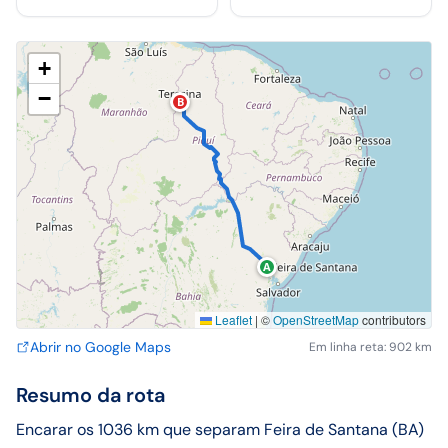
+
−
B
A
Leaflet
|
©
OpenStreetMap
contributors
Abrir no Google Maps
Em linha reta: 902 km
Resumo da rota
Encarar os 1036 km que separam Feira de Santana (BA)