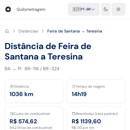
Blog
Calculadora de quilometragem
Glossário
Distâncias entr
Quilometragem
🇧🇷
PT-BR
Distâncias
Feira de Santana → Teresina
Distância de Feira de
Santana a Teresina
BA
→
PI
·
BR-116 / BR-324
Distância
Tempo de viagem
1036
km
14h19
Custo de combustível
Reembolso (taxa padrão)
R$ 574,62
R$ 1139,60
94.2
litros de combustível
R$ 1,10
por km