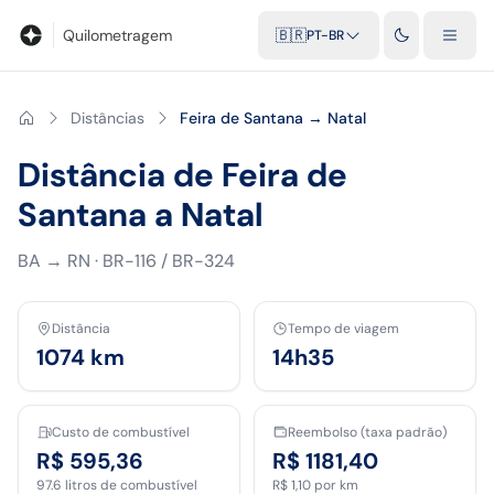
Blog
Calculadora de quilometragem
Glossário
Distâncias entr
Quilometragem
🇧🇷
PT-BR
Distâncias
Feira de Santana → Natal
Distância de Feira de
Santana a Natal
BA
→
RN
·
BR-116 / BR-324
Distância
Tempo de viagem
1074
km
14h35
Custo de combustível
Reembolso (taxa padrão)
R$ 595,36
R$ 1181,40
97.6
litros de combustível
R$ 1,10
por km