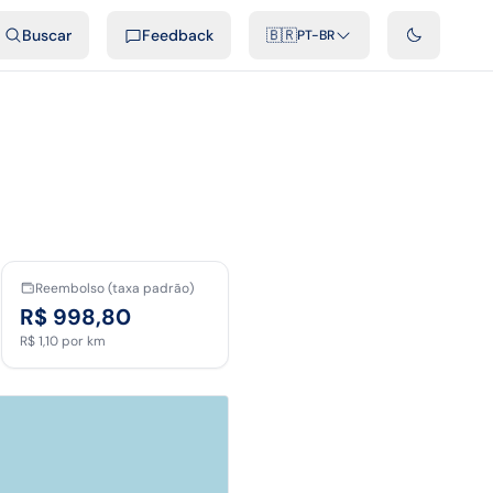
ais
Podcast
Vídeos
Desenvolvedores
Integrações
FAQ
Buscar
Feedback
🇧🇷
PT-BR
Reembolso (taxa padrão)
R$ 998,80
R$ 1,10
por km