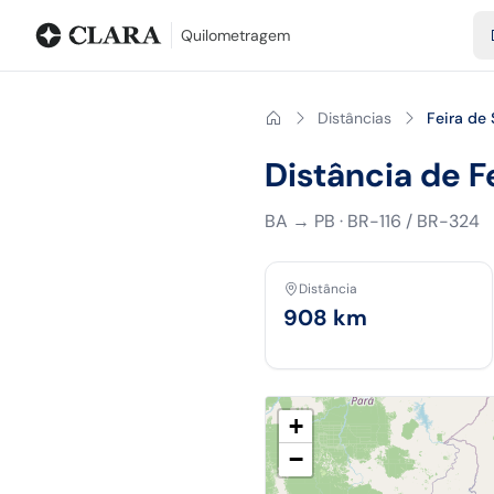
Blog
Calculadora de quilometragem
Glossário
Distâncias entr
Quilometragem
Distâncias
Feira de
Distância de F
BA
→
PB
·
BR-116 / BR-324
Distância
908
km
+
−