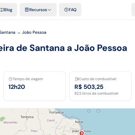
e cidades
Modelos e planilhas grátis
Comparativos
Tarifas ofici
Blog
Recursos
FAQ
 Santana → João Pessoa
eira de Santana a João Pessoa
Tempo de viagem
Custo de combustível
12h20
R$ 503,25
82.5
litros de combustível
B