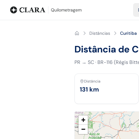
Blog
Calculadora de quilometragem
Glossário
Distâncias entr
Quilometragem
Distâncias
Curitiba 
Distância de Cu
PR
→
SC
·
BR-116 (Régis Bitt
Distância
131
km
+
−