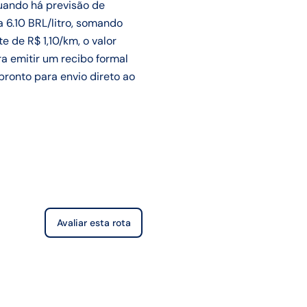
uando há previsão de
a 6.10 BRL/litro, somando
 de R$ 1,10/km, o valor
ra emitir um recibo formal
 pronto para envio direto ao
Avaliar esta rota