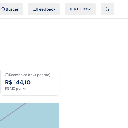
ais
Podcast
Vídeos
Desenvolvedores
Integrações
FAQ
Buscar
Feedback
🇧🇷
PT-BR
Reembolso (taxa padrão)
R$ 144,10
R$ 1,10
por km