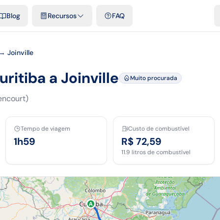
e cidades
Modelos e planilhas grátis
Comparativos
Tarifas ofici
Blog
Recursos
FAQ
→ Joinville
ritiba a Joinville
Muito procurada
encourt)
Tempo de viagem
Custo de combustível
1h59
R$ 72,59
11.9
litros de combustível
A