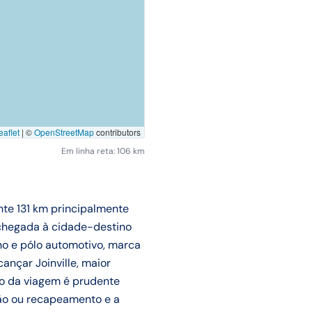
aflet
|
©
OpenStreetMap
contributors
Em linha reta: 106 km
nte 131 km principalmente
a chegada à cidade-destino
no e pólo automotivo, marca
ançar Joinville, maior
to da viagem é prudente
ção ou recapeamento e a