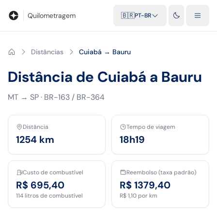
Blog
Calculadora de quilometragem
Glossário
Distâncias entr
Quilometragem
🇧🇷
PT-BR
Distâncias
Cuiabá → Bauru
Distância de Cuiabá a Bauru
MT
→
SP
·
BR-163 / BR-364
Distância
Tempo de viagem
1254
km
18h19
Custo de combustível
Reembolso (taxa padrão)
R$ 695,40
R$ 1379,40
114
litros de combustível
R$ 1,10
por km