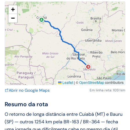
+
−
A
B
Leaflet
|
©
OpenStreetMap
contributors
Abrir no Google Maps
Em linha reta: 1051 km
Resumo da rota
O retorno de longa distância entre Cuiabá (MT) e Bauru
(SP) — outros 1254 km pela BR-163 / BR-364 — fecha
uma jornada que dificilmente cabe no mesmo dia útil.