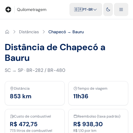
Blog
Calculadora de quilometragem
Glossário
Distâncias entr
Quilometragem
🇧🇷
PT-BR
Distâncias
Chapecó → Bauru
Distância de Chapecó a
Bauru
SC
→
SP
·
BR-282 / BR-480
Distância
Tempo de viagem
853
km
11h36
Custo de combustível
Reembolso (taxa padrão)
R$ 472,75
R$ 938,30
77.5
litros de combustível
R$ 1,10
por km