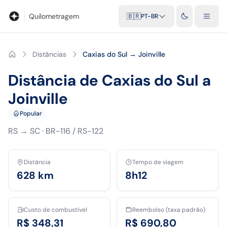
Blog
Calculadora de quilometragem
Glossário
Distâncias entr
Quilometragem
🇧🇷
PT-BR
Distâncias
Caxias do Sul → Joinville
Distância de Caxias do Sul a
Joinville
Popular
RS
→
SC
·
BR-116 / RS-122
Distância
Tempo de viagem
628
km
8h12
Custo de combustível
Reembolso (taxa padrão)
R$ 348,31
R$ 690,80