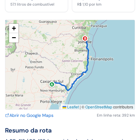
57.1
litros de combustível
R$ 1,10
por km
+
−
B
A
Leaflet
|
©
OpenStreetMap
contributors
Abrir no Google Maps
Em linha reta: 392 km
Resumo da rota