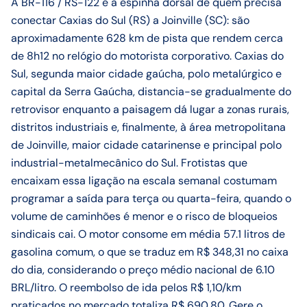
A BR-116 / RS-122 é a espinha dorsal de quem precisa
conectar Caxias do Sul (RS) a Joinville (SC): são
aproximadamente 628 km de pista que rendem cerca
de 8h12 no relógio do motorista corporativo. Caxias do
Sul, segunda maior cidade gaúcha, polo metalúrgico e
capital da Serra Gaúcha, distancia-se gradualmente do
retrovisor enquanto a paisagem dá lugar a zonas rurais,
distritos industriais e, finalmente, à área metropolitana
de Joinville, maior cidade catarinense e principal polo
industrial-metalmecânico do Sul. Frotistas que
encaixam essa ligação na escala semanal costumam
programar a saída para terça ou quarta-feira, quando o
volume de caminhões é menor e o risco de bloqueios
sindicais cai. O motor consome em média 57.1 litros de
gasolina comum, o que se traduz em R$ 348,31 no caixa
do dia, considerando o preço médio nacional de 6.10
BRL/litro. O reembolso de ida pelos R$ 1,10/km
praticados no mercado totaliza R$ 690,80. Gere o