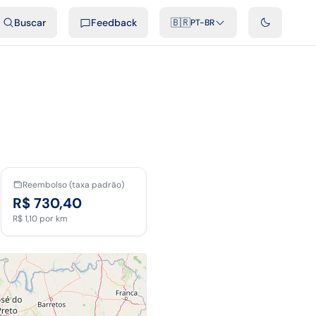
ais
Podcast
Vídeos
Desenvolvedores
Integrações
FAQ
Buscar
Feedback
🇧🇷
PT-BR
Reembolso (taxa padrão)
R$ 730,40
R$ 1,10
por km