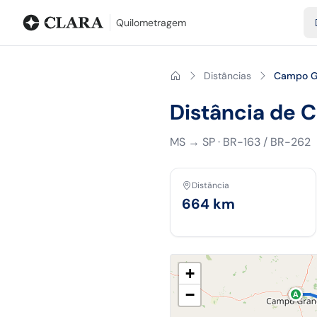
Blog
Calculadora de quilometragem
Glossário
Distâncias entr
Quilometragem
Distâncias
Campo G
Distância de 
MS
→
SP
·
BR-163 / BR-262
Distância
664
km
+
−
A