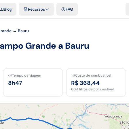
e cidades
Modelos e planilhas grátis
Comparativos
Tarifas ofici
Blog
Recursos
FAQ
rande → Bauru
Campo Grande a Bauru
Tempo de viagem
Custo de combustível
8h47
R$ 368,44
60.4
litros de combustível