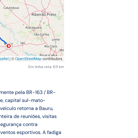
B
aflet
|
©
OpenStreetMap
contributors
Em linha reta: 611 km
mente pela BR-163 / BR-
e, capital sul-mato-
eículo retorna a Bauru,
teira de reuniões, visitas
segurança contra
ventos esportivos. A fadiga