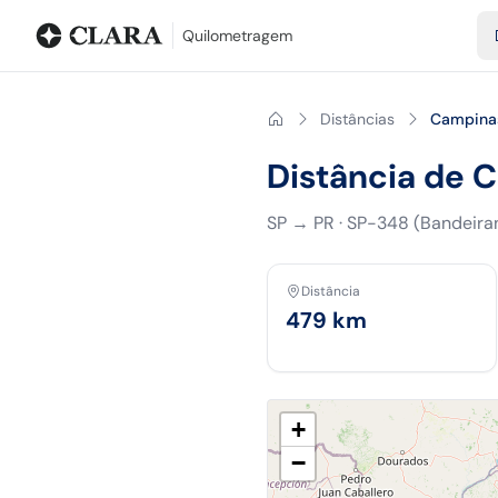
Blog
Calculadora de quilometragem
Glossário
Distâncias entr
Quilometragem
Distâncias
Campinas
Distância de 
SP
→
PR
·
SP-348 (Bandeira
Distância
479
km
+
−