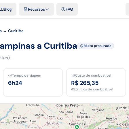
e cidades
Modelos e planilhas grátis
Comparativos
Tarifas ofici
Blog
Recursos
FAQ
 → Curitiba
Campinas a Curitiba
Muito procurada
ntes)
Tempo de viagem
Custo de combustível
6h24
R$ 265,35
43.5
litros de combustível
A