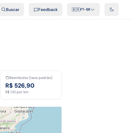
ais
Podcast
Vídeos
Desenvolvedores
Integrações
FAQ
Buscar
Feedback
🇧🇷
PT-BR
Reembolso (taxa padrão)
R$ 526,90
R$ 1,10
por km