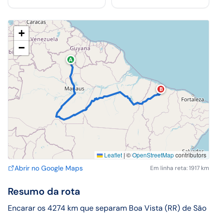
+
−
A
B
Leaflet
|
©
OpenStreetMap
contributors
Abrir no Google Maps
Em linha reta: 1917 km
Resumo da rota
Encarar os 4274 km que separam Boa Vista (RR) de São