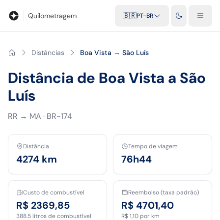
Blog
Calculadora de quilometragem
Glossário
Distâncias entr
Quilometragem
🇧🇷
PT-BR
Distâncias
Boa Vista → São Luís
Distância de Boa Vista a São
Luís
RR
→
MA
·
BR-174
Distância
Tempo de viagem
4274
km
76h44
Custo de combustível
Reembolso (taxa padrão)
R$ 2369,85
R$ 4701,40
388.5
litros de combustível
R$ 1,10
por km