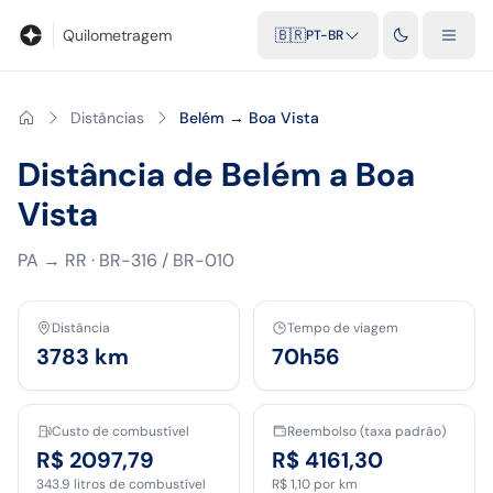
Blog
Calculadora de quilometragem
Glossário
Distâncias entr
Quilometragem
🇧🇷
PT-BR
Distâncias
Belém → Boa Vista
Distância de Belém a Boa
Vista
PA
→
RR
·
BR-316 / BR-010
Distância
Tempo de viagem
3783
km
70h56
Custo de combustível
Reembolso (taxa padrão)
R$ 2097,79
R$ 4161,30
343.9
litros de combustível
R$ 1,10
por km