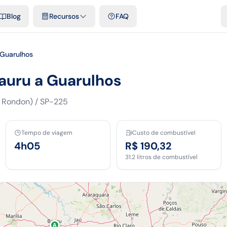
e cidades
Modelos e planilhas grátis
Comparativos
Tarifas ofici
Blog
Recursos
FAQ
Guarulhos
Bauru a Guarulhos
 Rondon) / SP-225
Tempo de viagem
Custo de combustível
4h05
R$ 190,32
31.2
litros de combustível
A