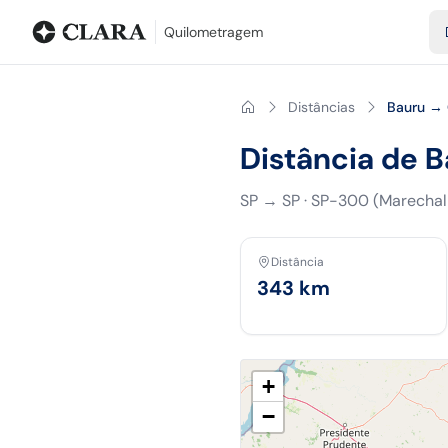
Blog
Calculadora de quilometragem
Glossário
Distâncias entr
Quilometragem
Distâncias
Bauru → 
Distância de 
SP
→
SP
·
SP-300 (Marechal
Distância
343
km
+
−