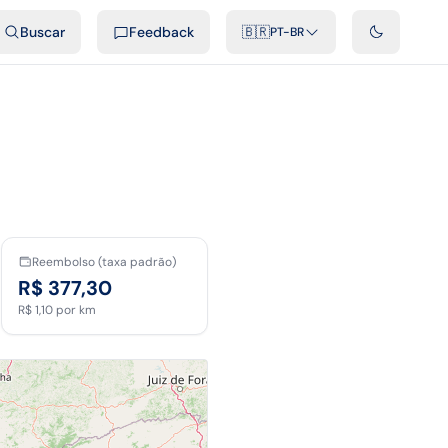
ais
Podcast
Vídeos
Desenvolvedores
Integrações
FAQ
Buscar
Feedback
🇧🇷
PT-BR
Reembolso (taxa padrão)
R$ 377,30
R$ 1,10
por km