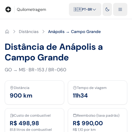
Blog
Calculadora de quilometragem
Glossário
Distâncias entr
Quilometragem
🇧🇷
PT-BR
Distâncias
Anápolis → Campo Grande
Distância de Anápolis a
Campo Grande
GO
→
MS
·
BR-153 / BR-060
Distância
Tempo de viagem
900
km
11h34
Custo de combustível
Reembolso (taxa padrão)
R$ 498,98
R$ 990,00
81.8
litros de combustível
R$ 1,10
por km