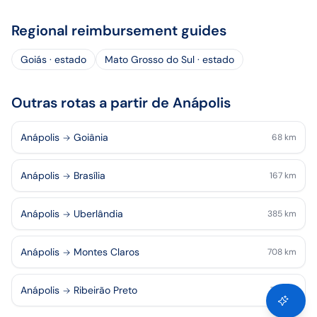
Regional reimbursement guides
Goiás · estado
Mato Grosso do Sul · estado
Outras rotas a partir de Anápolis
Anápolis
Goiânia
68
km
Anápolis
Brasília
167
km
Anápolis
Uberlândia
385
km
Anápolis
Montes Claros
708
km
Anápolis
Ribeirão Preto
718
km